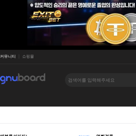
커뮤니티
쇼핑몰