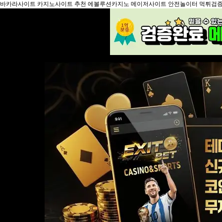
바카라사이트 카지노사이트 추천 에볼루션카지노 메이저사이트 안전놀이터 먹튀검