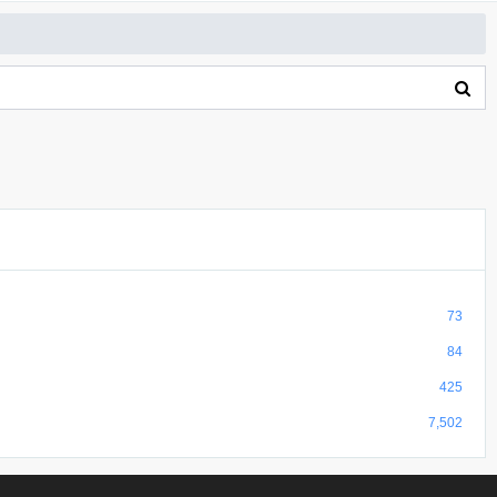
73
84
425
7,502