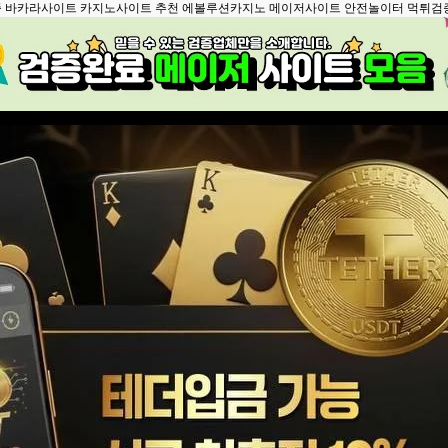
증
바카라사이트 카지노사이트 추천 에볼루션카지노 메이저사이트 안전놀이터 먹튀검