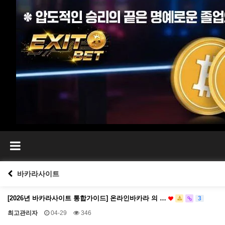
바카라사이트
[2026년 바카라사이트 통합가이드] 온라인바카라 의 …
3
최고관리자
04-29
346