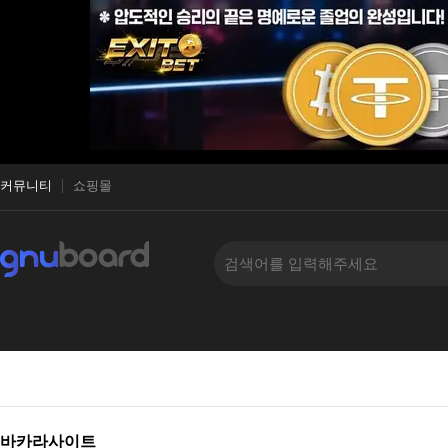
커뮤니티
쇼핑몰
바카라사이트