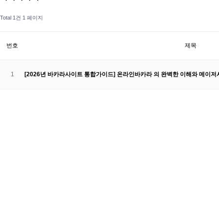
Total 1건
1 페이지
번호
제목
1
[2026년 바카라사이트 통합가이드] 온라인바카라 의 완벽한 이해와 메이