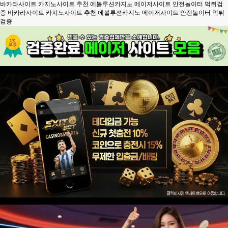
바카라사이트 카지노사이트 추천 에볼루션카지노 메이저사이트 안전놀이터 먹튀검
증
바카라사이트 카지노사이트 추천 에볼루션카지노 메이저사이트 안전놀이터 먹튀
검증