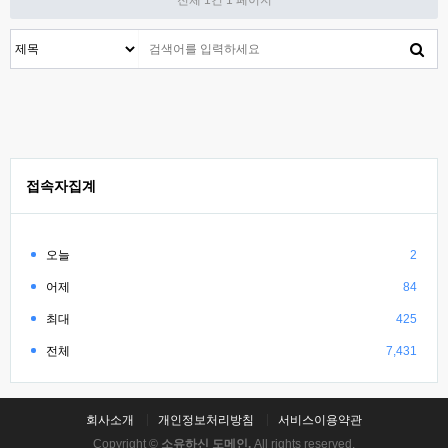
전체 1건
1 페이지
접속자집계
오늘
2
어제
84
최대
425
전체
7,431
회사소개
개인정보처리방침
서비스이용약관
Copyright ©
소유하신 도메인.
All rights reserved.