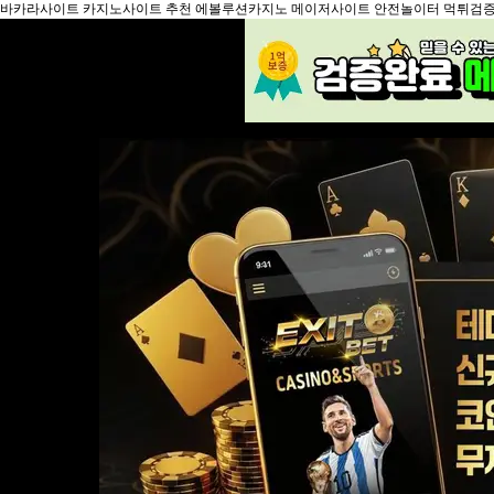
바카라사이트 카지노사이트 추천 에볼루션카지노 메이저사이트 안전놀이터 먹튀검