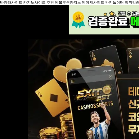
바카라사이트 카지노사이트 추천 에볼루션카지노 메이저사이트 안전놀이터 먹튀검