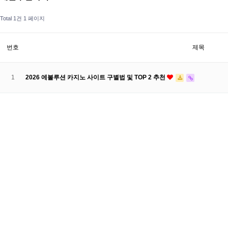
Total 1건
1 페이지
번호
제목
1
2026 에볼루션 카지노 사이트 구별법 및 TOP 2 추천