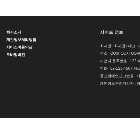
사이트 정보
회사소개
개인정보처리방침
회사명 : 회사명 / 대표 
서비스이용약관
주소 : OO도 OO시 OO구
모바일버전
사업자 등록번호 : 123-4
전화 : 02-123-4567 팩스 
통신판매업신고번호 : 제 
개인정보관리책임자 : 