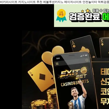
바카라사이트 카지노사이트 추천 에볼루션카지노 메이저사이트 안전놀이터 먹튀검