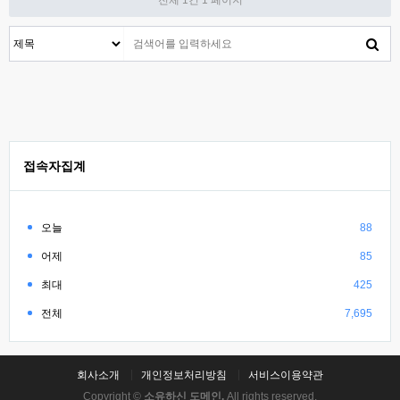
전체 1건
1 페이지
접속자집계
오늘
88
어제
85
최대
425
전체
7,695
회사소개
개인정보처리방침
서비스이용약관
Copyright ©
소유하신 도메인.
All rights reserved.