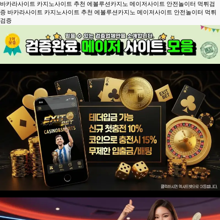
바카라사이트 카지노사이트 추천 에볼루션카지노 메이저사이트 안전놀이터 먹튀검
증
바카라사이트 카지노사이트 추천 에볼루션카지노 메이저사이트 안전놀이터 먹튀
검증