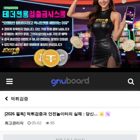
먹튀검증
[2026 필독] 먹튀검증과 안전놀이터의 실체 : 당신…
최고관리자
05-02
95