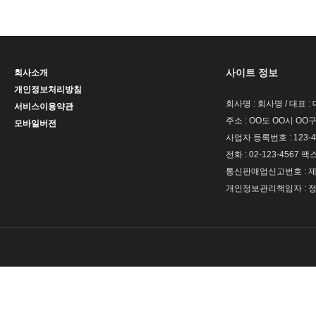
사이트 정보
회사소개
개인정보처리방침
회사명 : 회사명 / 대표 
서비스이용약관
주소 : OO도 OO시 OO구
모바일버전
사업자 등록번호 : 123-4
전화 : 02-123-4567 팩스 
통신판매업신고번호 : 제 
개인정보관리책임자 : 