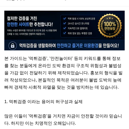
본문
본 가이드는 '먹튀검증', '안전놀이터' 등의 키워드를 통해 정보
를 찾는 분들에게 온라인 도박 환경의 구조적 위험성과 불법성
을 가감 없이 전달하기 위해 제작되었습니다. 홍보의 형식을 빌
려 작성되었으나, 본질적인 목적은 여러분이 불법 도박의 늪에
빠져 경제적·사회적 파멸을 맞는 것을 방지하는 데 있습니다.
1. 먹튀검증 이라는 용어의 허구성과 실제
많은 이들이 '먹튀검증'을 거치면 자금이 안전할 것이라 믿습니
다. 하지만 이는 치명적인 오해입니다.