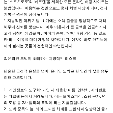
는 '스포츠토토'와 '베트맨'을 제외한 모든 온라인 배팅 사이트는
불법입니다. 이용하는 것만으로도 형사 처벌 대상이 되며, 전과
기록은 평생의 짐이 됩니다.
* 지능적인 먹튀 기법: 초기에는 소액 출금을 정상적으로 처리
해주며 신뢰를 쌓습니다. 이후 이용자가 큰 금액을 입금하거나
고액 당첨이 되었을 때, '아이피 중복', '양방 배팅 의심' 등 말도
안 되는 이유를 대며 계정을 차단합니다. 이것이 바로 안전놀이
터라 불리는 곳들의 전형적인 수법입니다.
3. 온라인 도박이 초래하는 치명적인 리스크
단순한 금전적 손실을 넘어, 온라인 도박은 한 인간의 삶을 송두
리째 파괴합니다.
1. 개인정보의 도구화: 가입 시 제출한 이름, 연락처, 계좌번호
는 다크웹 등에서 거래됩니다. 이는 보이스피싱, 스팸 문자, 명
의 도용 등 2차 범죄의 표적이 되는 지름길입니다.
2. 도박 중독의 늪: 뇌의 도파민 체계를 교란시켜 일상적인 즐거