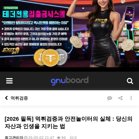
먹튀검증
[2026 필독] 먹튀검증과 안전놀이터의 실체 : 당신의
자산과 인생을 지키는 법
최고관리자
26-05-02 21:47
94
0