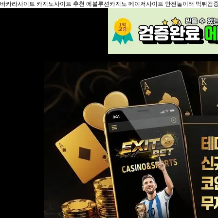
바카라사이트 카지노사이트 추천 에볼루션카지노 메이저사이트 안전놀이터 먹튀검