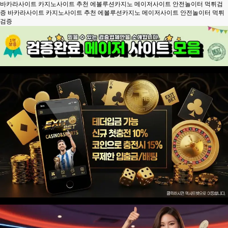
바카라사이트 카지노사이트 추천 에볼루션카지노 메이저사이트 안전놀이터 먹튀검
증
바카라사이트 카지노사이트 추천 에볼루션카지노 메이저사이트 안전놀이터 먹튀
검증