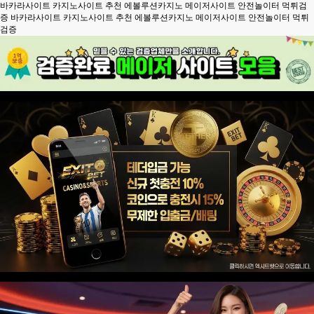
바카라사이트 카지노사이트 추천 에볼루션카지노 메이저사이트 안전놀이터 먹튀검
증
바카라사이트 카지노사이트 추천 에볼루션카지노 메이저사이트 안전놀이터 먹튀
검증