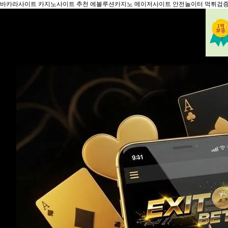
바카라사이트 카지노사이트 추천 에볼루션카지노 메이저사이트 안전놀이터 먹튀검