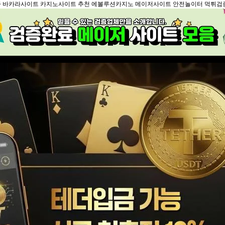
증
바카라사이트 카지노사이트 추천 에볼루션카지노 메이저사이트 안전놀이터 먹튀검