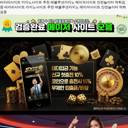
바카라사이트 카지노사이트 추천 에볼루션카지노 메이저사이트 안전놀이터 먹튀검
증
바카라사이트 카지노사이트 추천 에볼루션카지노 메이저사이트 안전놀이터 먹튀
검증