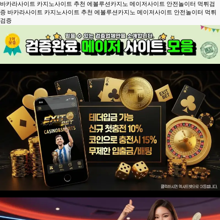
바카라사이트 카지노사이트 추천 에볼루션카지노 메이저사이트 안전놀이터 먹튀검
증
바카라사이트 카지노사이트 추천 에볼루션카지노 메이저사이트 안전놀이터 먹튀
검증