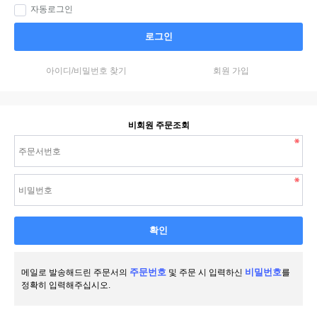
자동로그인
로그인
아이디/비밀번호 찾기
회원 가입
비회원 주문조회
주문번호
비밀번호
메일로 발송해드린 주문서의
및 주문 시 입력하신
를
정확히 입력해주십시오.