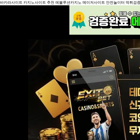
바카라사이트 카지노사이트 추천 에볼루션카지노 메이저사이트 안전놀이터 먹튀검