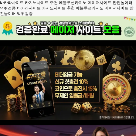
바카라사이트 카지노사이트 추천 에볼루션카지노 메이저사이트 안전놀이터
먹튀검증
바카라사이트 카지노사이트 추천 에볼루션카지노 메이저사이트 안
전놀이터 먹튀검증