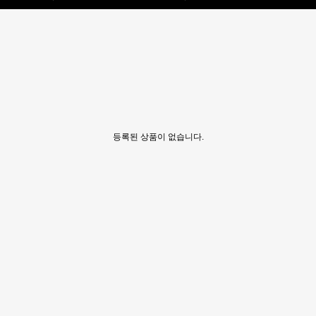
등록된 상품이 없습니다.