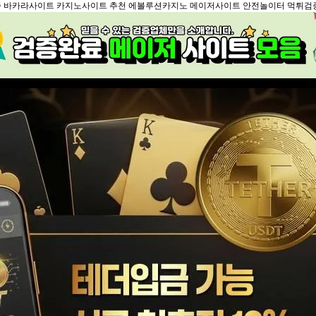
증
바카라사이트 카지노사이트 추천 에볼루션카지노 메이저사이트 안전놀이터 먹튀검