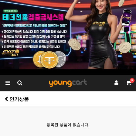
0
인기상품
등록된 상품이 없습니다.